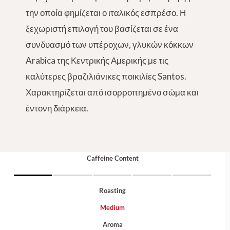
την οποία φημίζεται ο ιταλικός εσπρέσο. Η
ξεχωριστή επιλογή του βασίζεται σε ένα
συνδυασμό των υπέροχων, γλυκών κόκκων
Arabica της Κεντρικής Αμερικής με τις
καλύτερες βραζιλιάνικες ποικιλίες Santos.
Χαρακτηρίζεται από ισορροπημένο σώμα
και
έντονη διάρκεια.
Caffeine Content
Roasting
Medium
Aroma