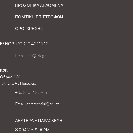
ΠΡΟΣΩΠΙΚΑ ΔΕΔΟΜΕΝΑ
ΠΟΛΙΤΙΚΗ ΕΠΙΣΤΡΟΦΩΝ
ΟΡΟΙ ΧΡΗΣΗΣ
ESHOP
+30 210 4205852
Email: info@trk.gr
B2B
Θήρας 128
T.K. 18541 Πειραιάς
+30 2106127945
Email: commercial@trk.gr
ΔΕΥΤΕΡΑ - ΠΑΡΑΣΚΕΥΗ
8:00AM - 5:00PM